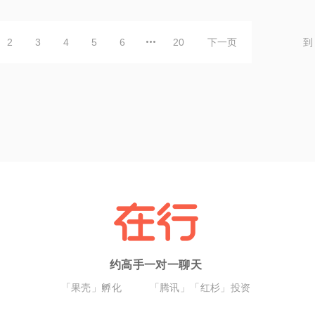
2
3
4
5
6
20
下一页
到
约高手一对一聊天
「果壳」孵化
「腾讯」「红杉」投资