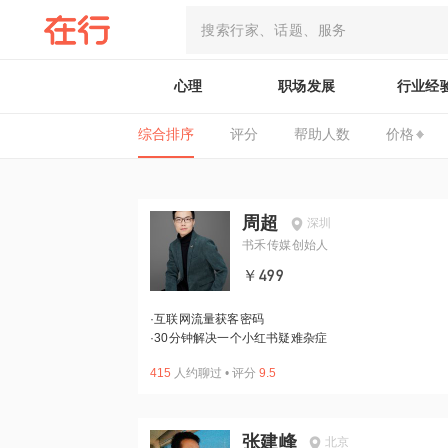
心理
职场发展
行业经
综合排序
评分
帮助人数
价格
周超
深圳
书禾传媒创始人
￥499
·
互联网流量获客密码
·
30分钟解决一个小红书疑难杂症
415
人约聊过
•
评分
9.5
张建峰
北京