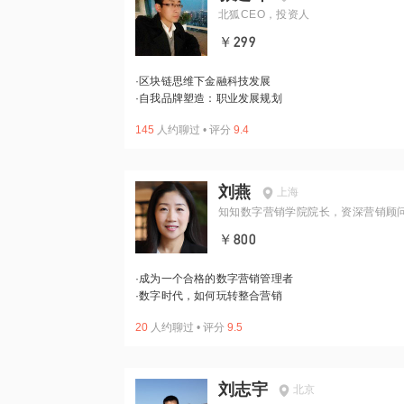
北狐CEO，投资人
￥299
·
区块链思维下金融科技发展
·
自我品牌塑造：职业发展规划
145
人约聊过
•
评分
9.4
刘燕
上海
知知数字营销学院院长，资深营销顾
￥800
·
成为一个合格的数字营销管理者
·
数字时代，如何玩转整合营销
20
人约聊过
•
评分
9.5
刘志宇
北京