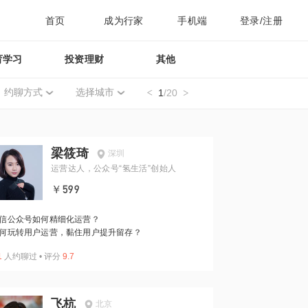
首页
成为行家
手机端
登录/注册
育学习
投资理财
其他
约聊方式
选择城市
1
/20
梁筱琦
深圳
运营达人，公众号“氢生活”创始人
￥599
信公众号如何精细化运营？
何玩转用户运营，黏住用户提升留存？
1
人约聊过
•
评分
9.7
飞杭
北京