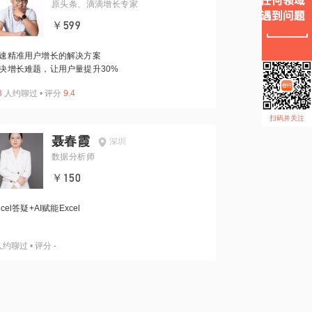
原头条、滴滴增长专家
￥599
速精准用户增长的解决方案
决增长难题，让用户量提升30%
8
人约聊过
•
评分
9.4
扫码并关注
聂春霞
深圳
数据分析师
￥150
xcel答疑+AI赋能Excel
人约聊过
•
评分
-