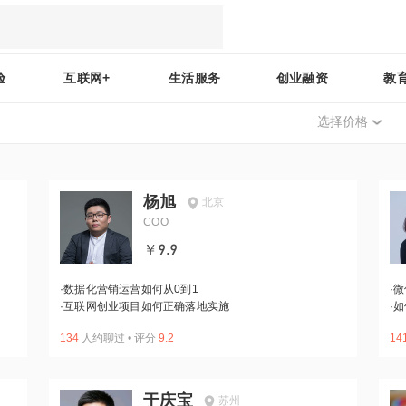
验
互联网+
生活服务
创业融资
教
选择价格
杨旭
北京
COO
￥9.9
·
数据化营销运营如何从0到1
·
微
·
互联网创业项目如何正确落地实施
·
如
134
人约聊过
•
评分
9.2
14
于庆宝
苏州