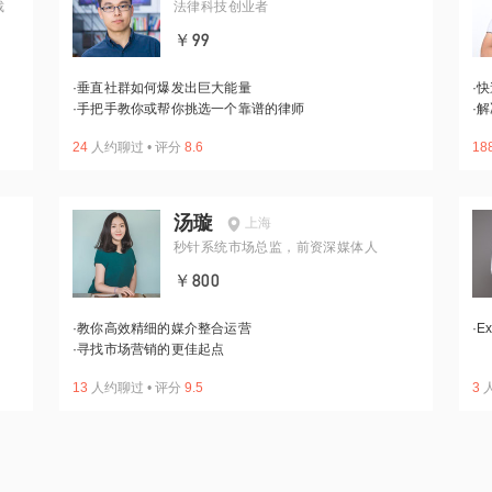
裁
法律科技创业者
￥99
·
垂直社群如何爆发出巨大能量
·
快
·
手把手教你或帮你挑选一个靠谱的律师
·
解
24
人约聊过
•
评分
8.6
18
汤璇
上海
秒针系统市场总监，前资深媒体人
￥800
·
教你高效精细的媒介整合运营
·
E
·
寻找市场营销的更佳起点
13
人约聊过
•
评分
9.5
3