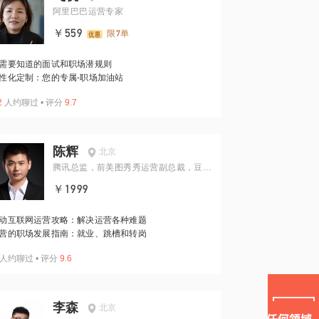
阿里巴巴运营专家
￥559
限7单
需要知道的面试和职场潜规则
性化定制：您的专属-职场加油站
2
人约聊过
•
评分
9.7
陈辉
北京
腾讯总监，前美图秀秀运营副总裁，豆瓣
内容副总经理，《运营攻略》作者
￥1999
动互联网运营攻略：解决运营各种难题
营的职场发展指南：就业、跳槽和转岗
人约聊过
•
评分
9.6
李森
北京