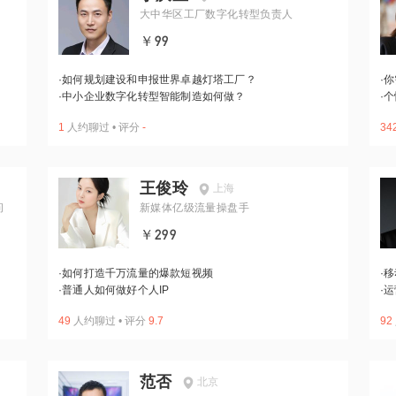
大中华区工厂数字化转型负责人
￥99
·
如何规划建设和申报世界卓越灯塔工厂？
·
你
·
中小企业数字化转型智能制造如何做？
·
个
1
人约聊过
•
评分
-
34
王俊玲
上海
问
新媒体亿级流量操盘手
￥299
·
如何打造千万流量的爆款短视频
·
移
·
普通人如何做好个人IP
·
运
49
人约聊过
•
评分
9.7
92
范否
北京