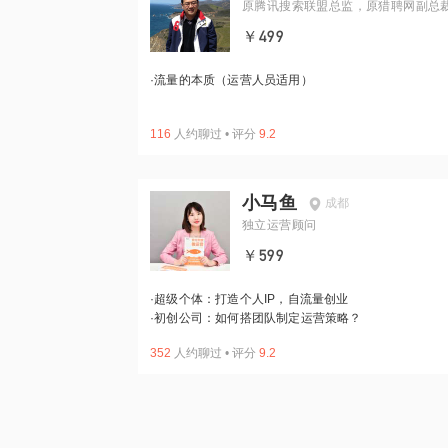
原腾讯搜索联盟总监，原猎聘网副总
￥499
·
流量的本质（运营人员适用）
116
人约聊过
•
评分
9.2
小马鱼
成都
独立运营顾问
￥599
·
超级个体：打造个人IP，自流量创业
·
初创公司：如何搭团队制定运营策略？
352
人约聊过
•
评分
9.2