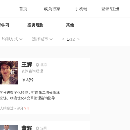
首页
成为行家
手机端
登录/注册
育学习
投资理财
其他
约聊方式
选择城市
1
/12
王辉
北京
资深咨询经理
￥499
何推进数字化转型，打造第二增长曲线
应链、物流优化&变革管理咨询指导
人约聊过
•
评分
9.3
董辉
深圳