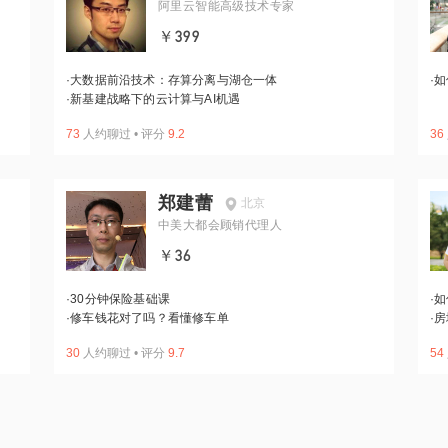
阿里云智能高级技术专家
￥399
·
大数据前沿技术：存算分离与湖仓一体
·
如
·
新基建战略下的云计算与AI机遇
73
人约聊过
•
评分
9.2
36
郑建蕾
北京
中美大都会顾销代理人
￥36
·
30分钟保险基础课
·
如
·
修车钱花对了吗？看懂修车单
·
房
30
人约聊过
•
评分
9.7
54