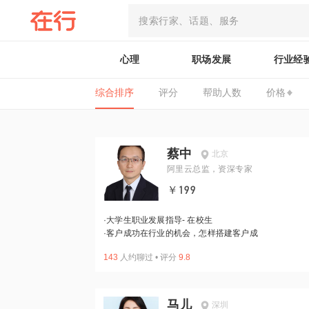
心理
职场发展
行业经
综合排序
评分
帮助人数
价格
蔡中
北京
阿里云总监，资深专家
￥199
·
大学生职业发展指导- 在校生
·
客户成功在行业的机会，怎样搭建客户成
143
人约聊过
•
评分
9.8
马儿
深圳