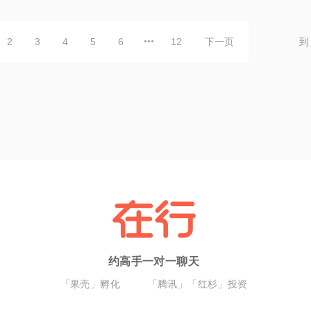
2
3
4
5
6
12
下一页
到
约高手一对一聊天
「果壳」孵化
「腾讯」「红杉」投资