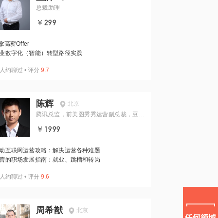
总裁助理
￥299
T拿高薪Offer
业数字化（智能）转型路径实践
人约聊过
•
评分
9.7
陈辉
北京
腾讯总监，前美图秀秀运营副总裁，豆瓣
内容副总经理，《运营攻略》作者
￥1999
动互联网运营攻略：解决运营各种难题
营的职场发展指南：就业、跳槽和转岗
人约聊过
•
评分
9.6
周希猷
北京