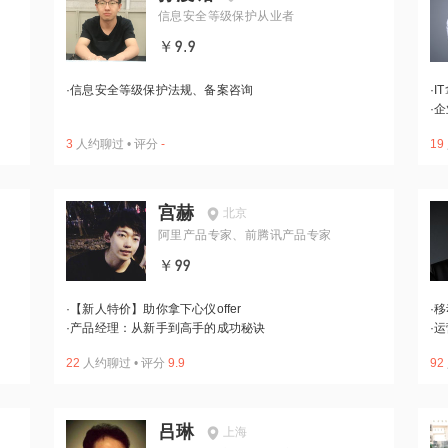
信息安全等级保护从业者
￥9.9
·
信息安全等级保护法规、备案咨询
·
I
·
企
3
人约聊过
•
评分
-
19
宫赫
北京
阿里产品专家、前腾讯产品专家
￥99
·
【新人特价】助你拿下心仪offer
·
移
·
产品经理：从新手到高手的成功秘诀
·
运
22
人约聊过
•
评分
9.9
92
吕琳
上海