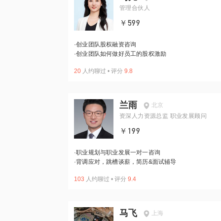
管理合伙人
￥599
·
创业团队股权融资咨询
·
创业团队如何做好员工的股权激励
20
人约聊过
•
评分
9.8
兰雨
北京
资深人力资源总监 职业发展顾问
￥199
·
职业规划与职业发展一对一咨询
·
背调应对，跳槽谈薪，简历&面试辅导
103
人约聊过
•
评分
9.4
马飞
上海