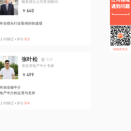
晓美猎头公司资深顾问
￥640
何在猎头行业取得好的成绩
人约聊过
•
评分
9.3
扫码并关注
张叶松
北京
资深房地产中介专家
￥499
何创业做中介
地产中介的运营与支持
人约聊过
•
评分
9.4