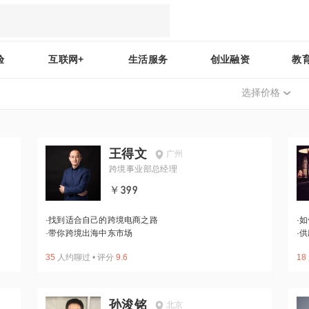
验
互联网+
生活服务
创业融资
教
选择价格
王得文
广州
跨境事业部总经理
￥399
·
找到适合自己的跨境电商之路
·
如
·
带你跨境出海中东市场
·
供
35
人约聊过
•
评分
9.6
18
孙浚铭
北京