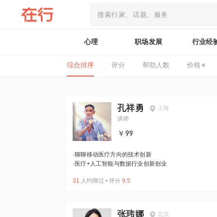
心理
职场发展
行业经
综合排序
评分
帮助人数
价格
孔祥勇
上海
讲师
￥99
·
聊聊移动医疗方向的技术创新
·
医疗+人工智能与数据行业创新创业
31
人约聊过
•
评分
9.5
张玮娜
北京