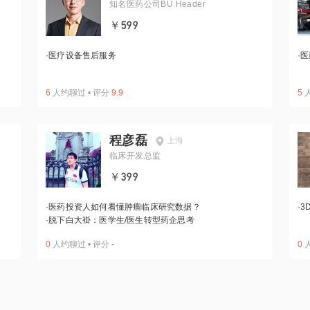
知名医药公司BU Header
￥599
·
医疗设备售后服务
·
医
6
人约聊过
•
评分
9.9
5
程彦磊
上海
临床开发总监
￥399
·
医药投资人如何看懂肿瘤临床研究数据？
·
3
·
脱下白大褂：医学生/医生转型药企思考
0
人约聊过
•
评分
-
0