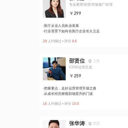
专业教育经理/市场推广经理
￥299
·
医疗从业人员执业发展
·
行业背景下如何在医疗企业长久立足
29
人约聊过
•
评分
9.6
邵贤位
上海
COO/运营总监
￥259
·
把握要点，走好运营管理升级之路
·
从成长经历俯视职场晋升的门道
16
人约聊过
•
评分
10.0
张华涛
武汉