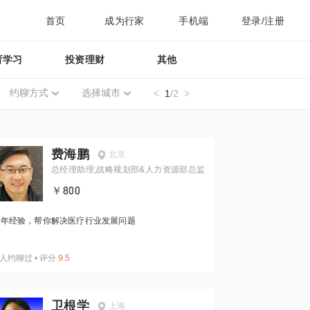
首页
成为行家
手机端
登录/注册
育学习
投资理财
其他
约聊方式
选择城市
1
/2
费海鹏
北京
总经理助理;战略规划部&人力资源部总监
￥800
1年经验，帮你解决医疗行业发展问题
人约聊过
•
评分
9.5
卫根学
上海