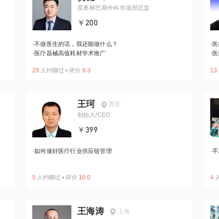
原奥林巴斯外科市场部总监
￥200
·
不做医生的话，我还能做什么？
·
医
·
医疗器械高值耗材学术推广
·
医
29
人约聊过
•
评分
9.3
13
王珂
西安
创始人/CEO
￥399
·
如何做好医疗行业供应链管理
·
手
5
人约聊过
•
评分
10.0
4
王海涛
上海