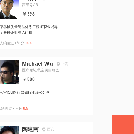
高级QMS
￥398
疗器械质量管理体系工程师职业辅导
疗器械企业准入门槛
人约聊过
•
评分
10.0
Michael Wu
上海
医疗领域私企项目总监
￥500
术室ICU医疗器械行业经验分享
人约聊过
•
评分
9.5
陶建南
西安