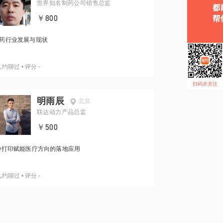
世界知名制药公司销售总监
￥800
药行业发展与现状
人约聊过
•
评分
-
扫码并关注
明雨辰
北京
联达动力产品总监
￥500
D打印赋能医疗方向的落地应用
人约聊过
•
评分
-