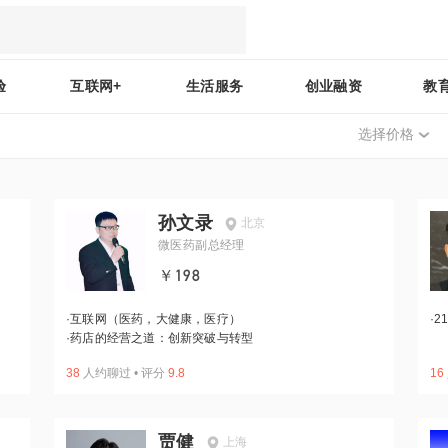
验
互联网+
生活服务
创业融资
教
选择价格
孙文录
北京
微医药副总经理
￥198
·
互联网（医药，大健康，医疗）
·
2
·
药店的经营之道：创新突破与转型
38
人约聊过
•
评分
9.8
16
贾健
上海