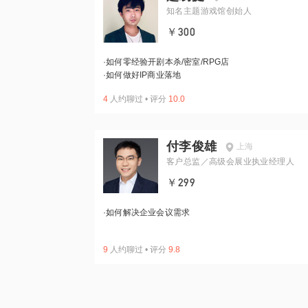
知名主题游戏馆创始人
￥300
·
如何零经验开剧本杀/密室/RPG店
·
如何做好IP商业落地
4
人约聊过
•
评分
10.0
付李俊雄
上海
客户总监／高级会展业执业经理人
￥299
·
如何解决企业会议需求
9
人约聊过
•
评分
9.8