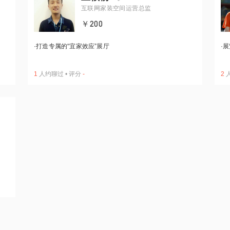
互联网家装空间运营总监
￥200
·
打造专属的“宜家效应”展厅
·
展
1
人约聊过
•
评分
-
2