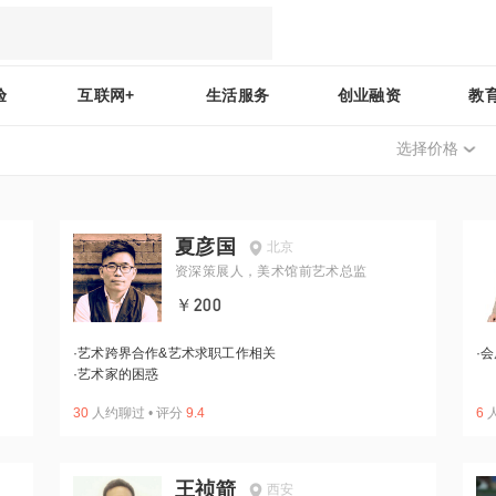
验
互联网+
生活服务
创业融资
教
选择价格
夏彦国
北京
资深策展人，美术馆前艺术总监
￥200
·
艺术跨界合作&艺术求职工作相关
·
会
·
艺术家的困惑
30
人约聊过
•
评分
9.4
6
王祯箭
西安