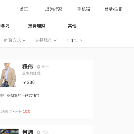
首页
成为行家
手机端
登录/注册
育学习
投资理财
其他
约聊方式
选择城市
1
/1
程伟
杭州
董事总经理
￥300
展行业创业的一站式辅导
人约聊过
•
评分
10.0
何炜
北京