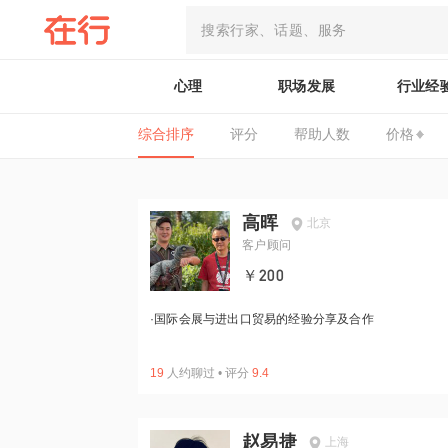
心理
职场发展
行业经
综合排序
评分
帮助人数
价格
高晖
北京
客户顾问
￥200
·
国际会展与进出口贸易的经验分享及合作
19
人约聊过
•
评分
9.4
赵易捷
上海