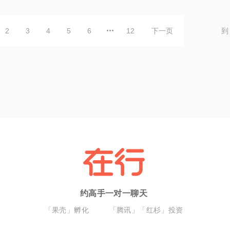
2
3
4
5
6
12
下一页
到
约高手一对一聊天
「果壳」孵化
「腾讯」「红杉」投资