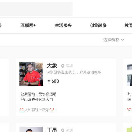
验
互联网+
生活服务
创业融资
教
选择价格
大象
深圳
深圳登协登山队长，户外运动教练
￥600
·
健康运动，无伤痛运动
·
约
·
登山及户外运动入门
·
离
22
人约聊过
•
评分
9.5
37
王昆
深圳