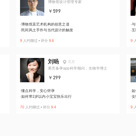
博物馆设计管理专家
￥599
·
博物馆及艺术机构的创意之道
·
与
·
民间风土手作与当代设计的触发
·
互
9
人约聊过
•
评分
9.6
9
刘旸
北京
果壳备孕app科学顾问，生物学博士
￥299
·
懂点科学，安心怀孕
·
如
·
如何带2岁以内小宝宝快乐出行
·
女
70
人约聊过
•
评分
9.4
9