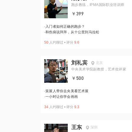
跑步教练，IPMA国际职业培训师
￥399
·
入门者如何正确的跑步？
·
和伤病说拜拜，从十公里到马拉松
50
人约聊过
•
评分
9.6
刘礼宾
北京
中央美术学院副教授，艺术批评家
￥500
·
策展人带你去央美看艺术展
·
一小时让你学会画画
34
人约聊过
•
评分
9.3
王东
深圳