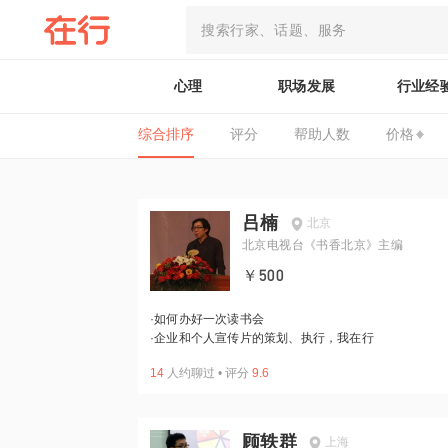
心理
职场发展
行业经
综合排序
评分
帮助人数
价格
吕楠
北京
北京电视台《书香北京》主编
￥500
·
如何办好一次读书会
·
企业和个人宣传片的策划、执行，我在行
14
人约聊过
•
评分
9.6
顾轶群
上海