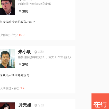
四川科技馆科普教育老师
￥300
何发挥科技馆的教育功能？
人约聊过
•
评分
10.0
朱小明
武汉
格鲁伯自然学校校长，道大工作室创始人
￥390
深观鸟人带你野外观鸟
人约聊过
•
评分
9.9
贝壳姐
宁波