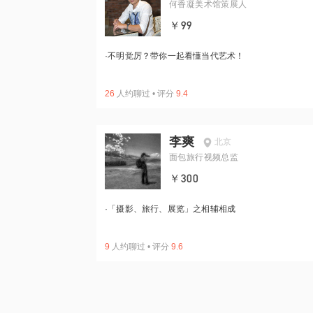
何香凝美术馆策展人
￥99
·
不明觉厉？带你一起看懂当代艺术！
26
人约聊过
•
评分
9.4
李爽
北京
面包旅行视频总监
￥300
·
「摄影、旅行、展览」之相辅相成
9
人约聊过
•
评分
9.6