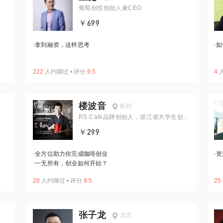
葡萄创投创始人兼CEO
￥699
·
拿到融资，这样思考
·
如
222
人约聊过
•
评分
9.5
4
楼波音
杭州
RS Cafe品牌创始人，浙江省大学生创业
导师
￥299
·
全方位助力你完成咖啡创业
·
资
·
一无所有，创业如何开始？
28
人约聊过
•
评分
9.5
25
张子龙
北京