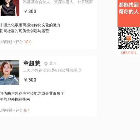
私募基金合伙人、资深非遗人、社群玩家
￥300
非遗文化零距离感知传统文化的魅力
联网社群的高质量创建与运营
人约聊过
•
评分
10.0
扫码并关注
章超慧
北京
三夫户外运动管理有限公司总经理
￥500
何借助户外赛事宣传地方或企业形象？
性的户外探险指南
人约聊过
•
评分
9.7