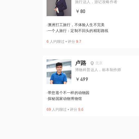
旅行达人，游记攻略作者
￥80
·
澳洲打工旅行，不体验人生不完美
·
一个人旅行：定制不回头的精彩路线
6
人约聊过
•
评分
9.7
卢路
北京
博物科普达人，标本制作师
￥499
·
带您逛个不一样的动物园
·
探秘国家动物博物馆
69
人约聊过
•
评分
9.6