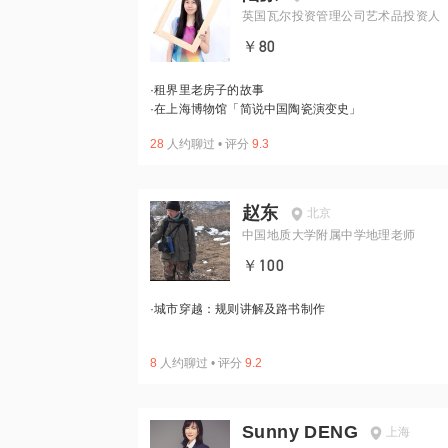
英国瓦尔投资管理公司艺术品投资人
￥80
·
租界里老房子的故事
·
在上海博物馆「简说中国陶瓷演变史」
28
人约聊过
•
评分
9.3
赵东
北京
中国地质大学附属中学地理老师
￥100
·
城市穿越：规则讲解及路书制作
8
人约聊过
•
评分
9.2
Sunny DENG
上海