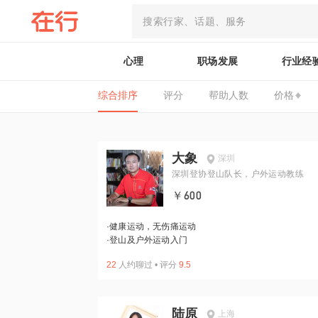
心理
职场发展
行业经
综合排序
评分
帮助人数
价格
大象
深圳
深圳登协登山队长，户外运动教练
￥600
·
健康运动，无伤痛运动
·
登山及户外运动入门
22
人约聊过
•
评分
9.5
陆原
上海