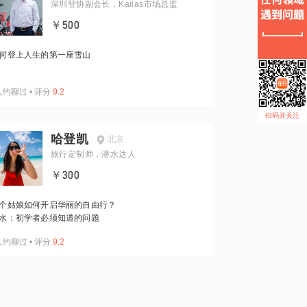
深圳登协副会长，Kailas市场总监
￥500
何登上人生的第一座雪山
人约聊过
•
评分
9.2
扫码并关注
哈登凯
北京
旅行定制师，潜水达人
￥300
个姑娘如何开启华丽的自由行？
水：初学者必须知道的问题
人约聊过
•
评分
9.2