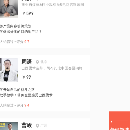
旅业自媒体&行业观察员&电商咨询顾问
￥599
游产品内容引流策划
何做出好卖的目的地产品？
人约聊过
•
评分
9.7
周潇
北京
巴西柔术蓝带，阿布扎比中国赛区铜牌
￥99
何开始自己的格斗之路
把手教学！带你全面感受巴西柔术
人约聊过
•
评分
9.4
曹峻
广州