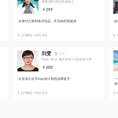
浙商海钓俱乐部创始人
￥299
·
从海钓之旅到海洋珍品，开启你的高端游
·
如
3
人约聊过
•
评分
9.5
5
刘雯
北京
High Seas 项目合伙人/自由设计师
￥600
·
企业及公众号logo设计助您品牌提升
·
一
·
潜
3
人约聊过
•
评分
9.3
3