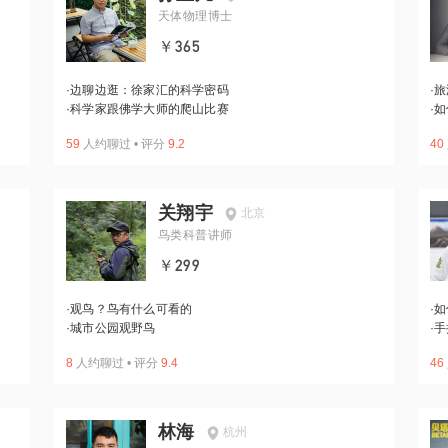
天体物理博士
￥365
·
边聊边逛：徐家汇的科学密码
·
旅
·
科学家跟佛学大师的爬山比赛
·
如
59
人约聊过
•
评分
9.2
40
关翔宇
北京
鸟类科普讲师
￥299
·
观鸟？鸟有什么可看的
·
如
·
城市公园观野鸟
·
手
8
人约聊过
•
评分
9.4
46
林海
杭州