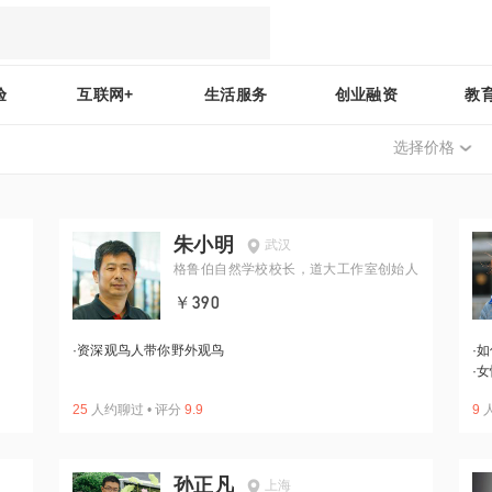
验
互联网+
生活服务
创业融资
教
选择价格
朱小明
武汉
格鲁伯自然学校校长，道大工作室创始人
￥390
·
资深观鸟人带你野外观鸟
·
如
·
女
25
人约聊过
•
评分
9.9
9
孙正凡
上海