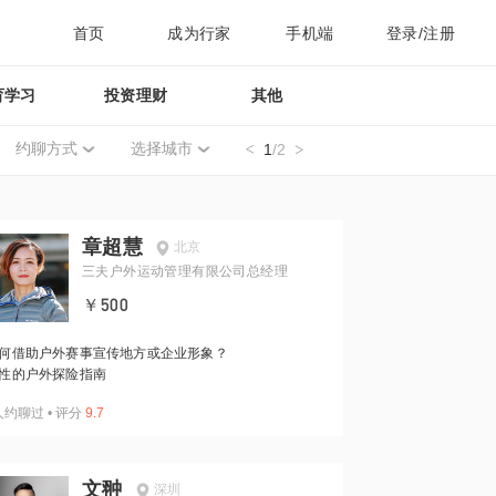
首页
成为行家
手机端
登录/注册
育学习
投资理财
其他
约聊方式
选择城市
1
/2
章超慧
北京
三夫户外运动管理有限公司总经理
￥500
何借助户外赛事宣传地方或企业形象？
性的户外探险指南
人约聊过
•
评分
9.7
文翀
深圳