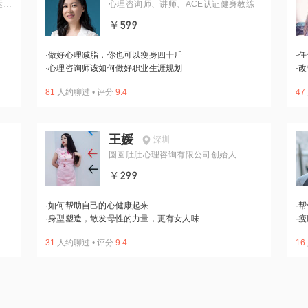
运动
心理咨询师、讲师、ACE认证健身教练
￥599
·
做好心理减脂，你也可以瘦身四十斤
·
任
·
心理咨询师该如何做好职业生涯规划
·
改
81
人约聊过
•
评分
9.4
47
王媛
深圳
瑜
圆圆肚肚心理咨询有限公司创始人
￥299
·
如何帮助自己的心健康起来
·
帮
·
身型塑造，散发母性的力量，更有女人味
·
瘦
31
人约聊过
•
评分
9.4
16