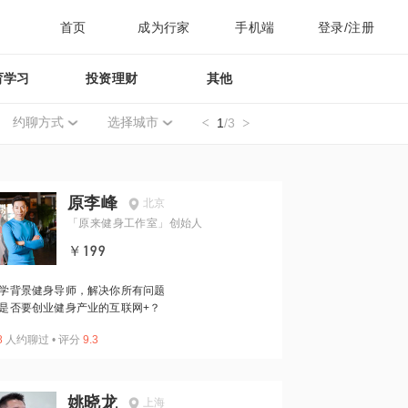
首页
成为行家
手机端
登录/注册
育学习
投资理财
其他
约聊方式
选择城市
1
/3
原李峰
北京
「原来健身工作室」创始人
￥199
学背景健身导师，解决你所有问题
是否要创业健身产业的互联网+？
8
人约聊过
•
评分
9.3
姚晓龙
上海