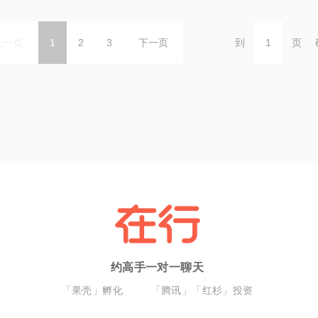
上一页
1
2
3
下一页
到
页
约高手一对一聊天
「果壳」孵化
「腾讯」「红杉」投资