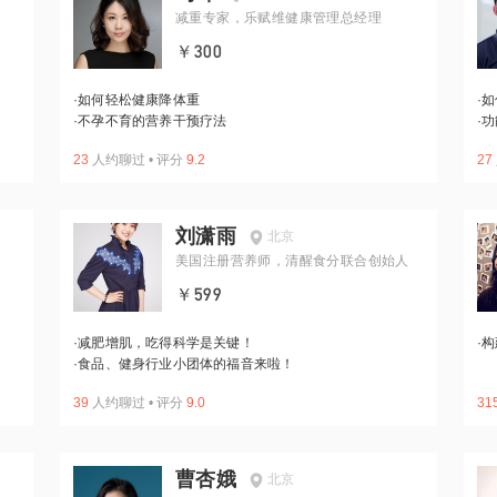
减重专家，乐赋维健康管理总经理
￥300
·
如何轻松健康降体重
·
如
·
不孕不育的营养干预疗法
·
功
23
人约聊过
•
评分
9.2
27
刘潇雨
北京
美国注册营养师，清醒食分联合创始人
￥599
·
减肥增肌，吃得科学是关键！
·
构
·
食品、健身行业小团体的福音来啦！
39
人约聊过
•
评分
9.0
31
曹杏娥
北京