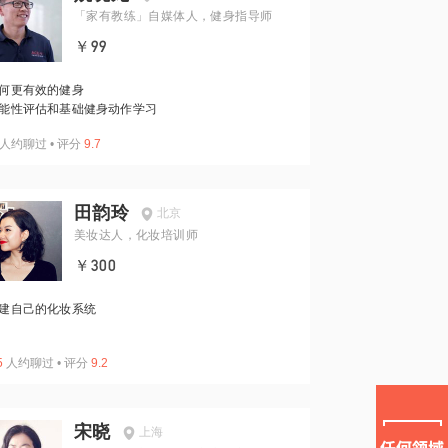
「家有教练」自媒体人，健身指导师
￥99
何更有效的健身
能性评估和基础健身动作学习
人约聊过
•
评分
9.7
田韵玲
北京
美妆达人，化妆培训师
￥300
建自己的化妆系统
5
人约聊过
•
评分
9.2
宋晓
上海