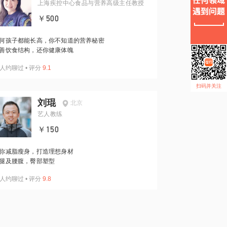
上海疾控中心食品与营养高级主任教授
￥500
何孩子都能长高，你不知道的营养秘密
善饮食结构，还你健康体魄
人约聊过
•
评分
9.1
扫码并关注
刘琨
北京
艺人教练
￥150
你减脂瘦身，打造理想身材
腿及腰腹，臀部塑型
人约聊过
•
评分
9.8