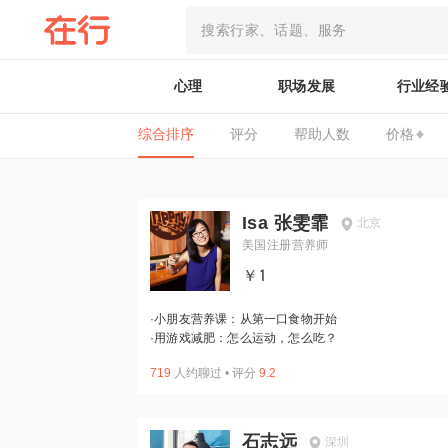
心理
职场发展
行业经
综合排序
评分
帮助人数
价格
Isa 张雯霏
北京
美国注册营养师
￥1
·
小朋友营养课：从第一口食物开始
·
用游戏减肥：怎么运动，怎么吃？
719
人约聊过
•
评分
9.2
石志远
深圳