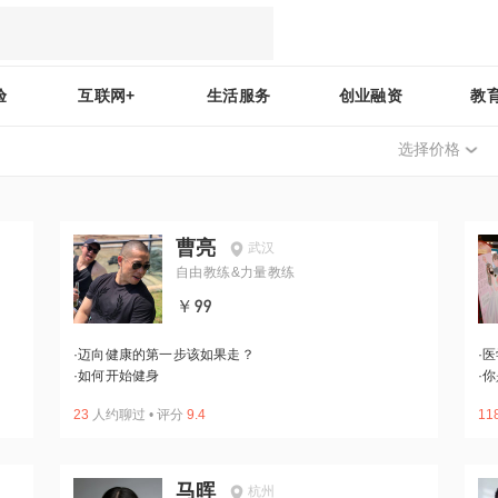
验
互联网+
生活服务
创业融资
教
选择价格
曹亮
武汉
自由教练&力量教练
￥99
·
迈向健康的第一步该如果走？
·
医
·
如何开始健身
·
你
23
人约聊过
•
评分
9.4
11
马晖
杭州