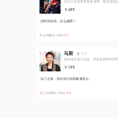
北京汇佳体育系客座讲师、阳光至尚
减肥基地总教练
￥499
·
没时间运动，怎么减肥？
9
人约聊过
•
评分
9.7
马斯
北京
高级成衣设计总监，时装品牌MD经理 
伽品牌产品项目总监
￥199
·
出门之前，你对自己的形象满意么
12
人约聊过
•
评分
9.4