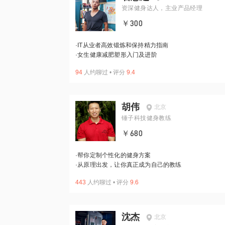
资深健身达人，主业产品经理
￥300
·
IT从业者高效锻炼和保持精力指南
·
女生健康减肥塑形入门及进阶
94
人约聊过
•
评分
9.4
胡伟
北京
锤子科技健身教练
￥680
·
帮你定制个性化的健身方案
·
从原理出发，让你真正成为自己的教练
443
人约聊过
•
评分
9.6
沈杰
北京