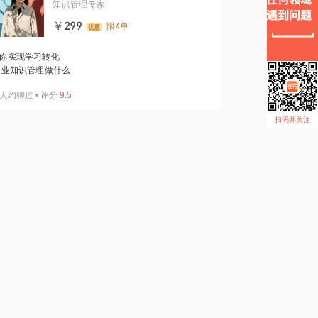
知识管理专家
￥299
限4单
你实现学习转化
业知识管理做什么
人约聊过
•
评分
9.5
扫码并关注