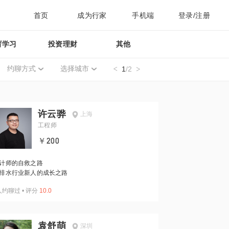
首页
成为行家
手机端
登录/注册
育学习
投资理财
其他
约聊方式
选择城市
1
/2
许云骅
上海
工程师
￥200
计师的自救之路
排水行业新人的成长之路
人约聊过
•
评分
10.0
袁舒萌
深圳