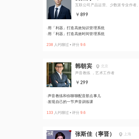
互联公司产品运营、少数派专业作者
CC
￥899
·
用「利器」打造高效知识管理系统
·
用「利器」打造高效时间管理系统
238
人约聊过
•
评分
9.6
韩朝宾
北京
声音教练 ，艺术工作者
￥299
·
声音教练和你聊聊配音那点事儿
·
发现自己的一节声音训练课
133
人约聊过
•
评分
9.6
张斯佳（寧晋）
上海