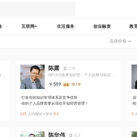
验
互联网+
生活服务
创业融资
教
选择价格
陈露
上海
总经
NPLUS首席知识官，个人品牌与知识管
理专家
￥599
限7单
·
打造你的知识管理体系及竞争优势
·
设
·
你的个人品牌需要从现在开始经营管理！
·
给
225
人约聊过
•
评分
9.4
5
陈华伟
北京