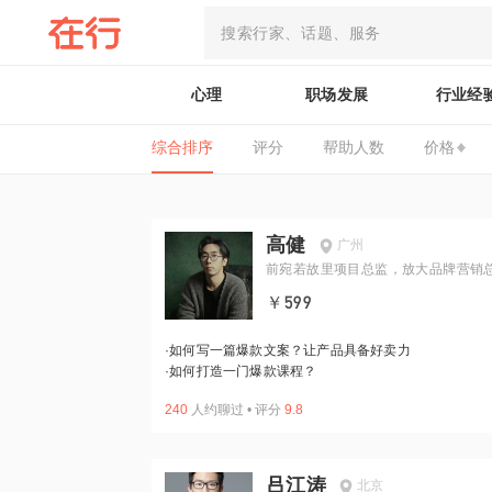
心理
职场发展
行业经
综合排序
评分
帮助人数
价格
高健
广州
前宛若故里项目总监，放大品牌营销
理
￥599
·
如何写一篇爆款文案？让产品具备好卖力
·
如何打造一门爆款课程？
240
人约聊过
•
评分
9.8
吕江涛
北京