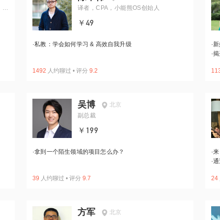
、E
译者，CPA，小能熊OS创始人
￥49
·
私教：学会如何学习 & 高效自我升级
·
新
·
揭
1492
人约聊过
•
评分
9.2
11
吴博
北京
副总裁
￥199
·
拿到一个陌生领域的项目怎么办？
·
来
·
通
39
人约聊过
•
评分
9.7
24
方军
北京