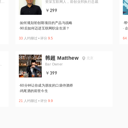
家，
资深互联网人，前创业邦执行总裁
￥299
·
如何规划初创期项目的产品与战略
·
帮
·
90后如何迈进互联网职业生涯？
·
企
33
人约聊过
•
评分
9.5
64
韩超 Matthew
北京
Bar Owner
￥399
·
60分钟让你成为朋友的口袋侍酒师
·
鸡尾酒的前世今生
21
人约聊过
•
评分
9.9