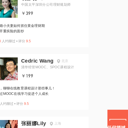
中国太平深圳分公司理财规划师
￥399
婚小夫妻如何抓住黄金理财期
开重疾险的面纱
3
人约聊过
•
评分
9.5
Cedric Wang
北京
清华经管MOOC、SPOC课程设计
￥199
，聊聊在线教育课程设计那些事儿！
过MOOC在线学习促进个人成长
人约聊过
•
评分
9.5
张丽娜Lily
上海