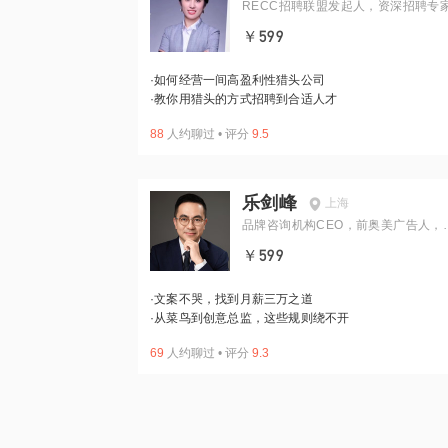
RECC招聘联盟发起人，资深招聘专
PCC认证教练
￥599
·
如何经营一间高盈利性猎头公司
·
教你用猎头的方式招聘到合适人才
88
人约聊过
•
评分
9.5
乐剑峰
上海
品牌咨询机构CEO，前奥美广告人，
《广告文案》作者
￥599
·
文案不哭，找到月薪三万之道
·
从菜鸟到创意总监，这些规则绕不开
69
人约聊过
•
评分
9.3